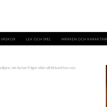
 VÄSKOR
LEK OCH SPEL
MÄRKEN OCH KARAKTÄR
ljare, om du har frågor eller vill bli kund hos oss: