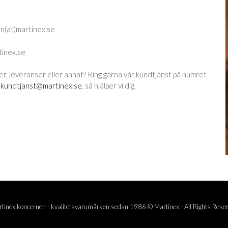
mn(at)martinex.se
inex.se
er, leveranser eller annat? Ring gärna vår kundtjänst på numret
l
kundtjanst@martinex.se
, så hjälper vi dig.
tinex koncernen - kvalitetsvarumärken sedan 1986 © Martinex - All Rights Rese