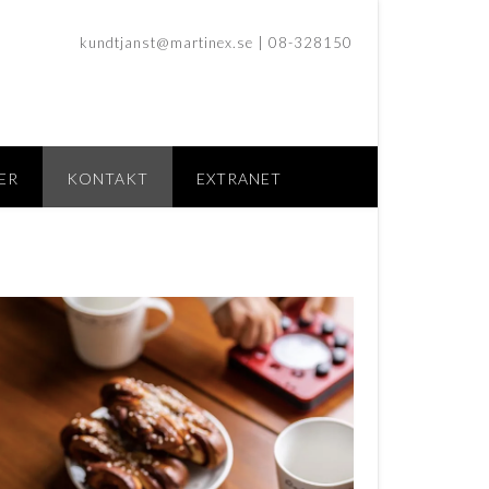
kundtjanst@martinex.se
| 08-328150
ER
KONTAKT
EXTRANET