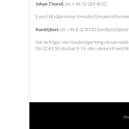
Johan Thorell
, tel.
+ 46 70 289 4012
E-post till säljarna har formatet förnamn.efterna
Kundtjänst,
tel. +46 8 32 8150,
kundtjanst@mart
Har du frågor eller funderingar kring våra produkt
08-32 81 50, klockan 9-14, eller skicka ett mejl til
Mar