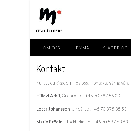
OM OSS
HEMMA
KLÄDER OCH
Kontakt
Kul att du kikade in hos oss! Kontakta gärna våra sä
Hillevi Arbil
, Örebro, tel. +46 70 587 55 00
Lotta Johansson
, Umeå, tel. +46 70 375 35 53
Marie Frödin
, Stockholm, tel. +46 70 587 63 63