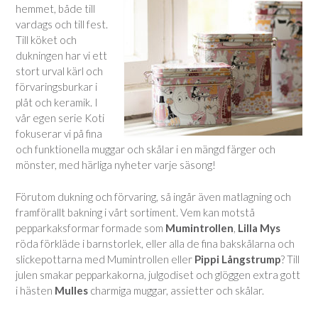
hemmet, både till
vardags och till fest.
Till köket och
dukningen har vi ett
stort urval kärl och
förvaringsburkar i
plåt och keramik. I
vår egen serie Koti
fokuserar vi på fina
och funktionella muggar och skålar i en mängd färger och
mönster, med härliga nyheter varje säsong!
Förutom dukning och förvaring, så ingår även matlagning och
framförallt bakning i vårt sortiment. Vem kan motstå
pepparkaksformar formade som
Mumintrollen
,
Lilla Mys
röda förkläde i barnstorlek, eller alla de fina bakskålarna och
slickepottarna med Mumintrollen eller
Pippi Långstrump
? Till
julen smakar pepparkakorna, julgodiset och glöggen extra gott
i hästen
Mulles
charmiga muggar, assietter och skålar.