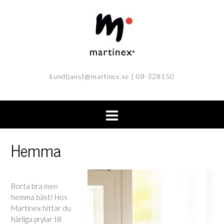
kundtjanst@martinex.se
| 08-328150
Hemma
Borta bra men
hemma bäst! Hos
Martinex hittar du
härliga prylar till